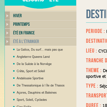
Desti
Hiver
Printemps
PERIODE :
Été en France
DESTINATI
Été à l'Étranger
LIEU :
La Galice, Du surf... mais pas que
CYC
Angleterre Queens Land
TRANCHE D
De la Suède à la Norvège
THEME :
Dé
Crète, Sport et Soleil
sportive et
Andalousie Sportive
TYPE :
Séjo
De Thessalonique à l île de Thasos
Açores, Dauphins et Baleines
TRANSPORT
Sport, Soleil, Cyclades
DUREE :
18
Ciao Sicilia