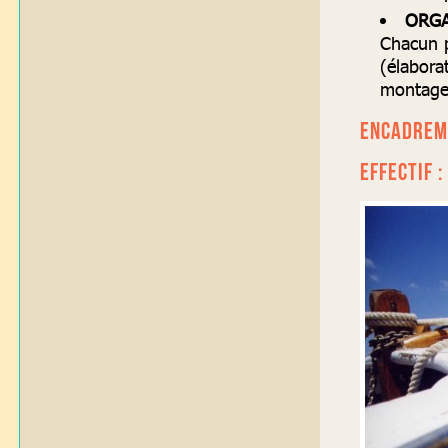
ORGA
Chacun p
(élabora
montage
ENCADREM
EFFECTIF :