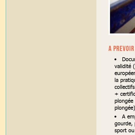
A PREVOIR 
Docum
validité
européen
la prati
collecti
+ certif
plongée 
plong
A emp
gourde, 
sport ou