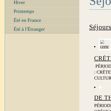
Séjo
Hiver
Printemps
Été en France
Séjour
Été à l'Étranger
CRÈT
PÉRIOD
: CRÈT
CULTURE
DE T
PÉRIODE